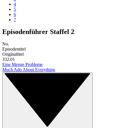
4
5
6
7
Episodenführer Staffel 2
No.
Episodentitel
Originaltitel
33
2.01
Eine Menge Probleme
Much Ado About Everything